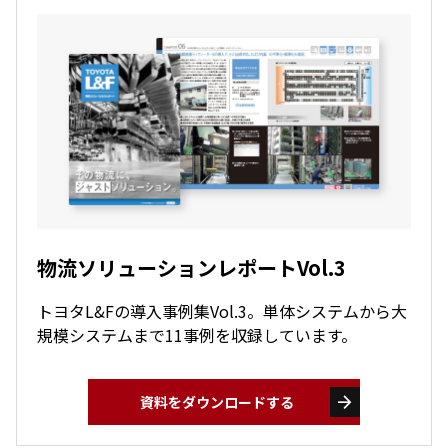
物流ソリューションレポートVol.3
トヨタL&Fの導入事例集Vol.3。単体システムから大
規模システムまで11事例を収録しています。
arrow_forward
資料をダウンロードする