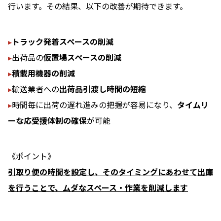
行います。その結果、以下の改善が期待できます。
▸
トラック発着スペースの削減
▸
出荷品の
仮置場スペースの削減
▸
積載用機器の削減
▸
輸送業者への
出荷品引渡し時間の短縮
▸
時間毎に出荷の遅れ進みの把握が容易になり、
タイムリ
ーな応受援体制の確保
が可能
《ポイント》
引取り便の時間を設定し、そのタイミングにあわせて出庫
を行うことで、ムダなスペース・作業を削減します