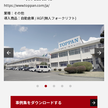
https://www.toppan.com/ja/
業種：その他
導入商品：自動倉庫 / AGF(無人フォークリフト)
arrow_back
arrow_forward
1
2
3
4
5
事例集をダウンロードする
arrow_forward