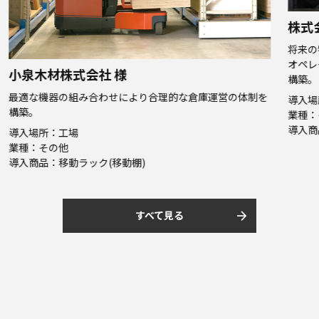
株式会社サクラクレパス 様
将来の物流量増加や事業拡大を見据え、保管能力の増強と
オペレーションの効率化を実現する新しい物流センターを
仕
構築。
を
を
導入場所：倉庫・物流センター
導
業種：その他
業
導入商品：自動倉庫 / 情報システム
導
arrow_forward
すべて見る