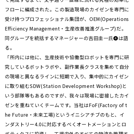
フローに編成された。この製造現場のカイゼンを専門に
受け持つプロフェッショナル集団が、OEM(Operations
Efficiency Management・生産改善推進グループ)だ。
同グループを統括するマネージャーの吉田圭一氏❹は語
る。
「所内には他に、生産技術や協働型ロボットを専門に研
究しているボットラボや、副作業長クラスを集めて自分
の現場と異なるラインに短期で入り、集中的にカイゼン
に取り組むSDW(Station Development Workshop)と
いう部隊等もあるのですが、我々は現場に密接したカイ
ゼンを重ねていくチームです。当社はFoF(Factory of t
he Future・未来工場)というイニシアチブのもと、イ
ンダストリー4.0に対応するべくオートメーションとロ
ボティクスに投資し、工場内外のすべての物流を管理す