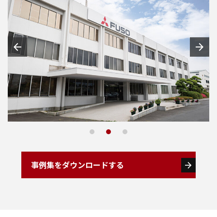
arrow_back
arrow_forward
1
2
3
事例集をダウンロードする
arrow_forward