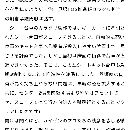
心を重ねたようだ。治工具課TOS推進班カラクリ担当
の朝倉孝雄氏⓯は話す。
「シート台車のカラクリ製作では、キーカートに牽引さ
れたシート台車がスロープを登ることで、自動的に高い
位置のキット台車へ作業者が投入しやすい位置まで上昇
させる計画でした。しかし当初は床面の傾斜で台車が直
進できなかった。そこで、この左シートキット台車も急
遽6輪化することで直進性を確保しました。登坂時の負
荷が高く持ち上がらない問題は、車輪の径を拡大すると
共に、センター2輪を前後４輪よりややオフセットさ
せ、スロープでは進行方向側の４輪走行とすることでク
リアしたのです」
聞けば聞くほど、カイゼンのプロたちの執念を感じる徹
底ぶりである。現場でキーカートに牽引され、作業者の