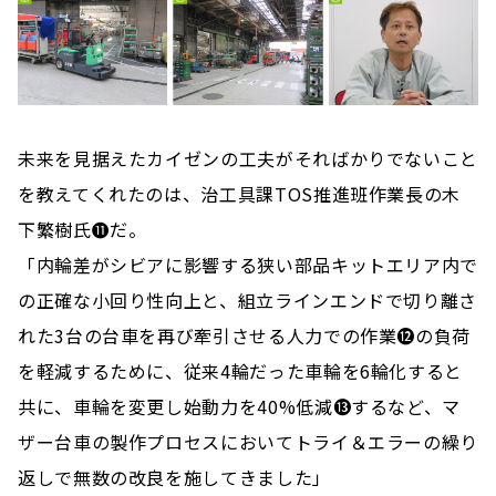
未来を見据えたカイゼンの工夫がそればかりでないこと
を教えてくれたのは、治工具課TOS推進班作業長の木
下繁樹氏⓫だ。
「内輪差がシビアに影響する狭い部品キットエリア内で
の正確な小回り性向上と、組立ラインエンドで切り離さ
れた3台の台車を再び牽引させる人力での作業⓬の負荷
を軽減するために、従来4輪だった車輪を6輪化すると
共に、車輪を変更し始動力を40%低減⓭するなど、マ
ザー台車の製作プロセスにおいてトライ＆エラーの繰り
返しで無数の改良を施してきました」