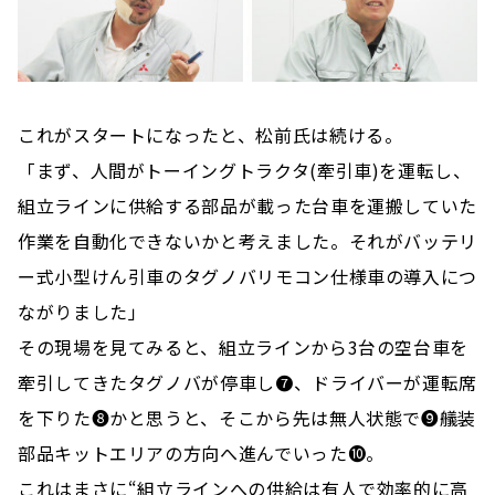
これがスタートになったと、松前氏は続ける。
「まず、人間がトーイングトラクタ(牽引車)を運転し、
組立ラインに供給する部品が載った台車を運搬していた
作業を自動化できないかと考えました。それがバッテリ
ー式小型けん引車のタグノバリモコン仕様車の導入につ
ながりました」
その現場を見てみると、組立ラインから3台の空台車を
牽引してきたタグノバが停車し❼、ドライバーが運転席
を下りた❽かと思うと、そこから先は無人状態で❾艤装
部品キットエリアの方向へ進んでいった❿。
これはまさに“組立ラインへの供給は有人で効率的に高