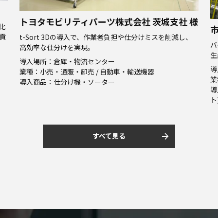
 様
市光工業株式会社 様
し、
バケット用自動倉庫とAGVの導入により、部品の保管から
生産ラインへの供給を自動化し、作業効率の向上を実現。
導入場所：工場
業種：自動車・輸送機器
導入商品：自動倉庫 / AGV・AMR / AGF(無人フォークリフ
ト)
arrow_forward
すべて見る