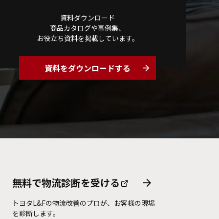
資料ダウンロード
商品カタログや事例集、
お役立ち資料を掲載しています。
資料をダウンロードする
arrow_forward
無料で物流診断を
受ける
arrow_forward
トヨタL&Fの物流改善のプロが、お客様の現場
を診断します。