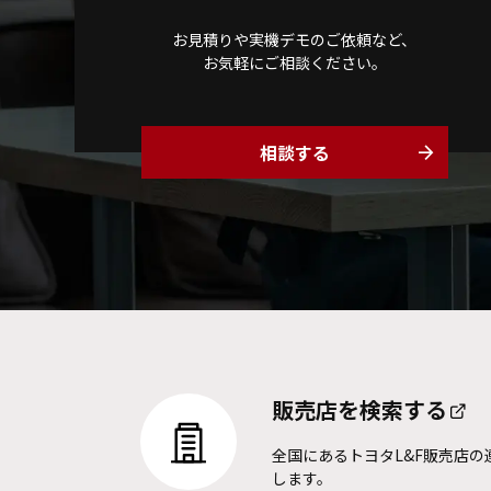
お見積りや実機デモのご依頼など、
お気軽にご相談ください。
相談する
arrow_forward
販売店を
検索する
全国にあるトヨタL&F販売店の
します。