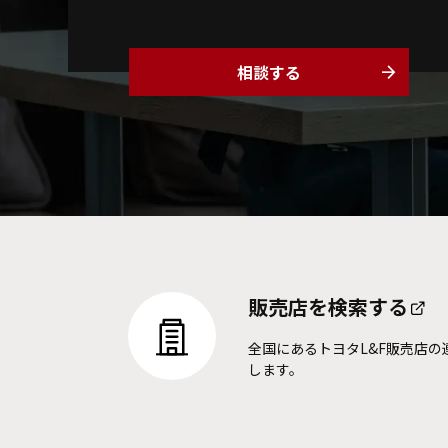
相談する
arrow_forward
販売店を
検索する
全国にあるトヨタL&F販売店の
します。