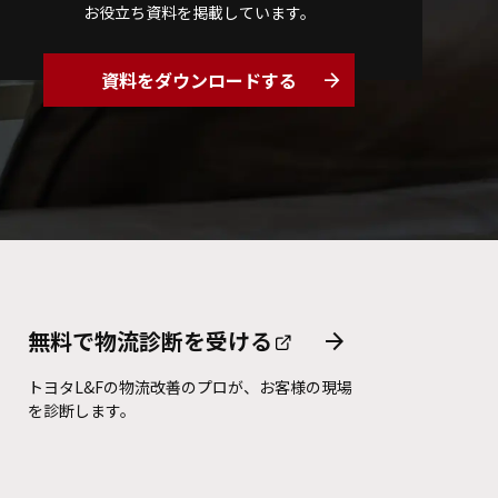
お役立ち資料を掲載しています。
資料をダウンロードする
arrow_forward
無料で物流診断を
受ける
arrow_forward
トヨタL&Fの物流改善のプロが、お客様の現場
を診断します。