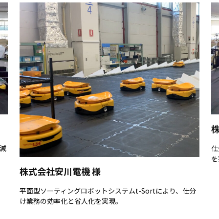
減
仕
を
株式会社安川電機 様
平面型ソーティングロボットシステムt-Sortにより、仕分
け業務の効率化と省人化を実現。