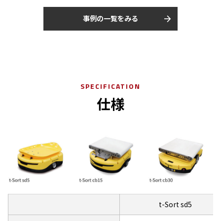
arrow_forward
事例の一覧をみる
SPECIFICATION
仕様
t-Sort sd5