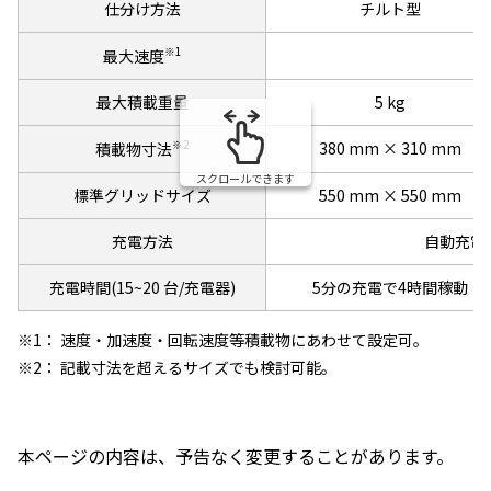
仕分け方法
チルト型
※1
最大速度
最大積載重量
5 kg
※2
380 mm × 310 mm
積載物寸法
スクロールできます
標準グリッドサイズ
550 mm × 550 mm
充電方法
自動充電
充電時間(15~20 台/充電器)
5分の充電で4時間稼動
※1： 速度・加速度・回転速度等積載物にあわせて設定可。
※2： 記載寸法を超えるサイズでも検討可能。
本ページの内容は、予告なく変更することがあります。