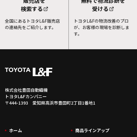
販売店を
無料で物流診断を
検索する
受ける
全国にあるトヨタL&F販売店
トヨタL&Fの物流改善のプロ
の連絡先をご紹介します。
が、お客様の現場を診断しま
す。
株式会社豊田自動織機
トヨタL&Fカンパニー
〒444-1393 愛知県高浜市豊田町2丁目1番地1
ホーム
商品ラインアップ