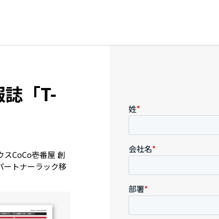
誌「T-
スCoCo壱番屋 創
パートナーラック移