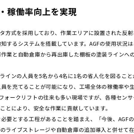
化・稼働率向上を実現
クタ方式を採用しており、作業エリアに設置された反
知するシステムを搭載しています。AGFの使用状況
作業と自動倉庫から再出庫した棚板の塗装ラインへの
板ラインの人員を5名から4名に1名の省人化
を図ること
人員を充てることが可能になり、工場全体の稼働率や
フォークリフトの往来も多い現場ですが、各種センサ
ることにより、安全な作業に貢献
しています。
を必要とする工程があることを踏まえ、「今後、
AG
品のライブストレージや自動倉庫の追加導入と併せて