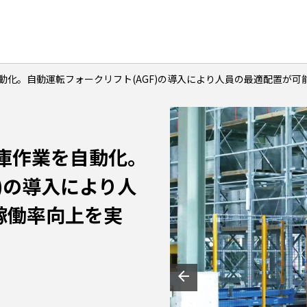
自動化。自動運転フォークリフト(AGF)の導入により人員の最適配置が
出庫作業を自動化。
)の導入により人
稼働率向上を実
arrow_back