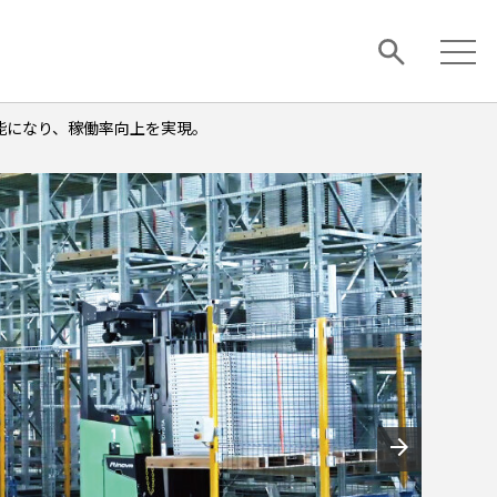
可能になり、稼働率向上を実現。
arrow_forward