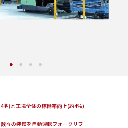
1
2
3
4
名)と工場全体の稼働率向上(約4％)
の数々の装備を自動運転フォークリフ