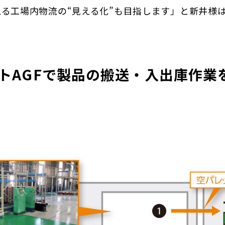
る工場内物流の“見える化”も目指
します」と新井様
トAGFで製品の搬送・入出庫作業