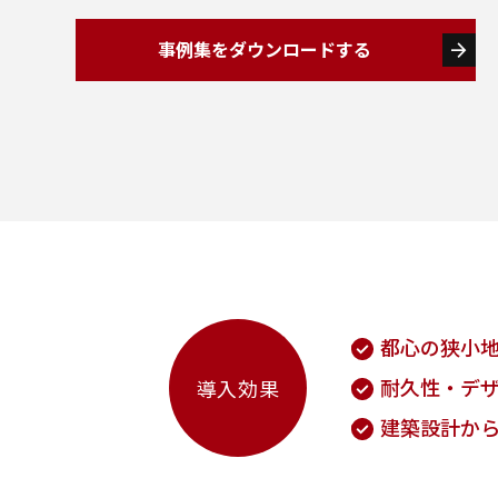
事例集をダウンロードする
arrow_forward
都心の狭小
耐久性・デ
導入効果
建築設計か